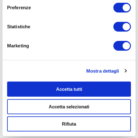
Preferenze
Statistiche
Marketing
Concentric Valves
Mostra dettagli
Concentric Valves at the same time carry out the suction and
discharge function, deriving from the combination of the different
types of single acting valves.
Accetta tutti
The suction side can be provided with plunger to install the
actuator for the unloading of the compressor.
Accetta selezionati
They can be in different sizes to an external diameter of 390 mm
Rifiuta
and they equip air or process gas compressors.