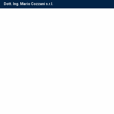
Dott. Ing. Mario Cozzani s.r.l.
Viale XXV Aprile,7
19021 Arcola (SP) – ITALY
Tel. +39 0187 95581
Fax +39 0187 955853
E-mail:
info@cozzani.com
VAT Nr.: IT 00120540117
REA: SP51618
Paid-Up Capital: € 5.000.000,00
Excellence For You
ISO 9001:2015
ISO 14001:2015
ISO 45001:2018