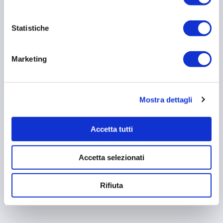
Statistiche
Marketing
Mostra dettagli
Accetta tutti
Accetta selezionati
Find a Cozzani Office Near You
Rifiuta