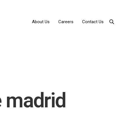
About Us
Careers
Contact Us
e madrid