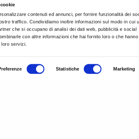
Corporate Responsibility
 cookie
Quality
rsonalizzare contenuti ed annunci, per fornire funzionalità dei soc
ostro traffico. Condividiamo inoltre informazioni sul modo in cui ut
partner che si occupano di analisi dei dati web, pubblicità e social
ombinarle con altre informazioni che hai fornito loro o che hanno
 loro servizi.
Policy
&
Legal Notice
|
Cookie Policy
|
ts
Preferenze
Statistiche
Marketing