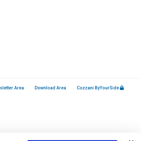
QUICK LINKS
About Us
Applications
letter Area
Download Area
Cozzani ByYourSide
Products
Services
Capabilities
Contact Us
News