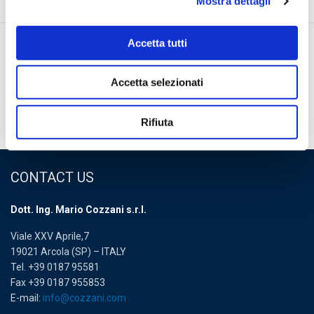
Mostra dettagli
Accetta tutti
Newsletter Area
Accetta selezionati
Download Area
Rifiuta
Cozzani ByYourSide
CONTACT US
Dott. Ing. Mario Cozzani s.r.l.
Viale XXV Aprile,7
19021 Arcola (SP) – ITALY
Tel. +39 0187 95581
Fax +39 0187 955853
E-mail:
info@cozzani.com