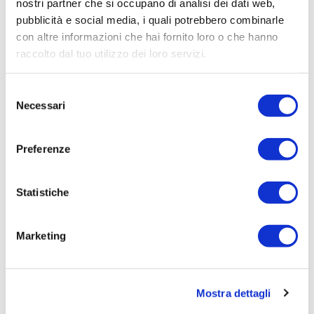
nostri partner che si occupano di analisi dei dati web,
pubblicità e social media, i quali potrebbero combinarle
con altre informazioni che hai fornito loro o che hanno
raccolto dal tuo utilizzo dei loro servizi.
Selezione
Necessari
del
consenso
CP: Thermoplastic Ring Valves
Preferenze
September 29, 2021
Statistiche
Marketing
Mostra dettagli